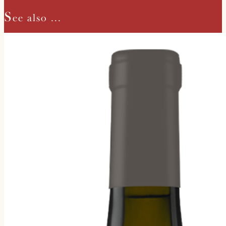
S
ee also ...